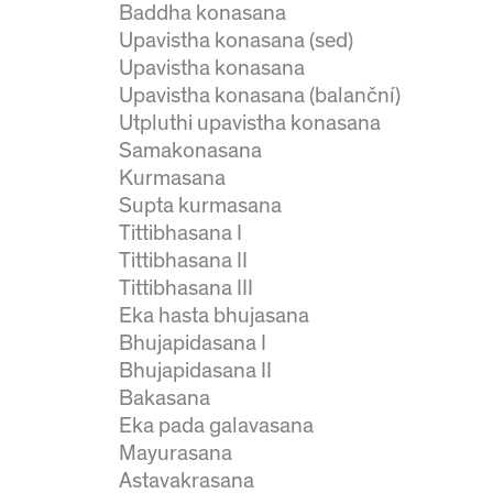
Baddha konasana
Upavistha konasana (sed)
Upavistha konasana
Upavistha konasana (balanční)
Utpluthi upavistha konasana
Samakonasana
Kurmasana
Supta kurmasana
Tittibhasana I
Tittibhasana II
Tittibhasana III
Eka hasta bhujasana
Bhujapidasana I
Bhujapidasana II
Bakasana
Eka pada galavasana
Mayurasana
Astavakrasana