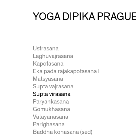
Salabhasana II
Salabhasana III
YOGA DIPIKA PRAGU
Makarasana
Bhekasana
Dhanurasana
Parsva dhanurasana
Ustrasana
Laghuvajrasana
Kapotasana
Eka pada rajakapotasana I
Matsyasana
Supta vajrasana
Supta virasana
Paryankasana
Gomukhasana
Vatayanasana
Parighasana
Baddha konasana (sed)