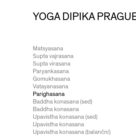
Dhanurasana
Parsva dhanurasana
YOGA DIPIKA PRAGU
Ustrasana
Laghuvajrasana
Kapotasana
Eka pada rajakapotasana I
Matsyasana
Supta vajrasana
Supta virasana
Paryankasana
Gomukhasana
Vatayanasana
Parighasana
Baddha konasana (sed)
Baddha konasana
Upavistha konasana (sed)
Upavistha konasana
Upavistha konasana (balanční)