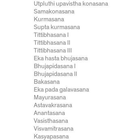
Utpluthi upavistha konasana
Samakonasana
Kurmasana
Supta kurmasana
Tittibhasana I
Tittibhasana II
Tittibhasana III
Eka hasta bhujasana
Bhujapidasana I
Bhujapidasana II
Bakasana
Eka pada galavasana
Mayurasana
Astavakrasana
Anantasana
Vasisthasana
Visvamitrasana
Kasyapasana